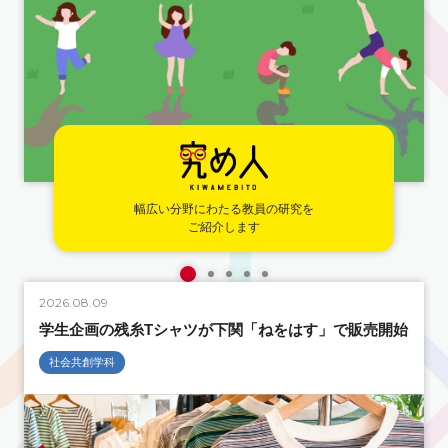
幅広い分野にわたる教員の研究を
ご紹介します
2026.08.09
2
学生企画の残糸Tシャツが下関「ねをはす」で販売開始
社会共創学科