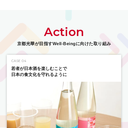
2026.02.24
第4回“海ぶどう”レシピ甲子園 開催
Action
2026.02.18
京都光華女子大学と滋賀県立八幡高等学校は高大連携に係る協
京都光華が目指すWell-Beingに向けた取り組み
定を締結します
CASE 04
C
2026.02.16
若者が日本酒を楽しむことで
日本の食文化を守れるように
禅とモード 多様性が作り出す新しい文化と共創の未来―臨済
宗妙心寺塔頭 長慶院を舞台に、着物アップサイクルと共創の場
を創出―
2026.02.16
京都光華女子大学と華頂女子高等学校は高大連携に係る協定を
締結します