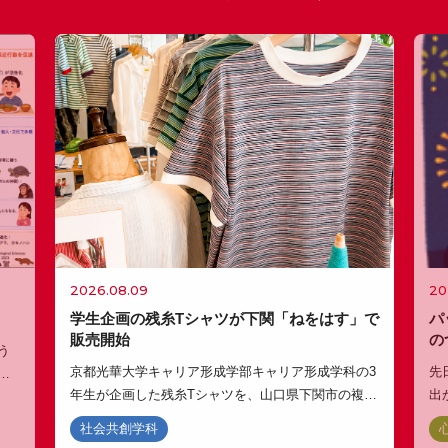
売！
本学で開催
2026.07.15
地域連携の取組レポート
社会貢献・地域連携
2026.06.12
立命館大学「きぬがさ農園」を見学しました
在メルボルン日本国総領事館・古谷徳郎総領事による特別企画
講演会を開催
2026.07.14
レポート
【起業チャレンジプログラム】第1回講座を行いました
2026.05.19
2026.07.10
全学生1,908名を対象とした学食無料キャンペーンをスター
「京都光華・公開講座」（8/1開催）のご案内
ト！
2026.07.10
2026.08.09
20
レポート
健康栄養学科 管理栄養士専攻
2026.05.14
学生企画の残糸Tシャツが下関「ねをはす」で
パ
健康栄養学科 管理栄養士専攻「食品開発演習」にて、カネリョ
社会学部新設を記念したシンポジウムを開催！脚本家・小説家
販売開始
の
ウ海藻株式会社による特別講義を実施しました
う
吉田恵里香氏を招き、さまざまな共創の中で誰もが生きやすい
京都光華大学キャリア形成学部キャリア形成学科の3
先
関
社会を考える
2026.07.02
おしらせ
年生が企画した残糸Tシャツを、山口県下関市の複合
出
と
施設「ねをはす HOTEL BOOK & CAFE」で販売し
校
す
短期大学部専攻科 歯科衛生学専攻の設置届出書を提出しました
社会共創学科
ています。 学生たちは、繊維産地で生まれる残糸を
る