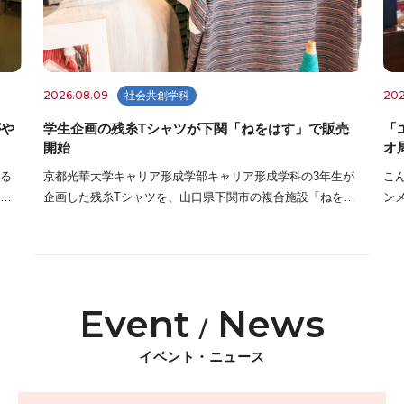
2026.08.09
202
社会共創学科
がや
学生企画の残糸Tシャツが下関「ねをはす」で販売
「
開始
オ
する
京都光華大学キャリア形成学部キャリア形成学科の3年生が
こ
企画した残糸Tシャツを、山口県下関市の複合施設「ねをは
ン
、ま
す HOTEL BOOK & CAFE」で販売しています。 学生たち
超
は、繊維産地で生まれる残糸を新しい価 […]
な
Event
News
/
イベント・ニュース