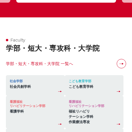
2026.05.12
新しい価 […]
う
2026.07.01
おしらせ
入試情報
健康・未来創造に向けた教育研究活動を社会実装するイベント
「光華ワクワク×健やかフェス2026」開催
2027年度 総合型選抜［大学］Ⅰ期 一次選考のwebエントリー
受付中です
2026.05.12
2026.07.01
地域・一般
Faculty
看護師を目指す大学生が災害現場での看護スキルを身につける
学部・短大・専攻科・
大学院
第17回KOKAエコアワードの作品を募集します！
災害トリアージ演習を実施
2026.06.26
レポート
学部・短大・専攻科・大学院 一覧へ
2026.05.01
在メルボルン日本国総領事 古谷徳郎氏による特別講演会を開催
しました
右京歯科医師会と「健康・未来創造」に関する包括連携協定書
社会学部
こども教育学部
を締結します
社会共創学科
こども教育学科
看護福祉
看護福祉
2026.04.03
リハビリテーション学部
リハビリテーション学部
看護学科
福祉リハビリ
【速報】2026年度入試結果_男女共学化初年度、志願者・入学
テーション学科
者が大幅に増加
作業療法専攻