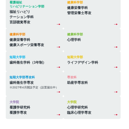
看護福祉
健康科学部
リハビリテーション学部
2026.03.26
健康栄養学科
福祉リハビリ
管理栄養士専攻
2026年4月1日に「共学化後初」の入学式を挙行
テーション学科
言語聴覚専攻
2026.03.18
健康科学部
健康科学部
健康栄養学科
心理学科
講演会「高齢者ウェルビーイングプログラムACWEL ～足踏み
健康スポーツ栄養専攻
動作で認知症を早期発見～」を開催
短期大学部
短期大学部
歯科衛生学科（3年制）
ライフデザイン学科
2026.03.11
若者の日本酒離れの課題解決に立ち向かい産官学連携で企画し
短期大学部専攻科
専攻科
た日本酒の無料試飲会を開催
歯科衛生学専攻
助産学専攻科
※2027年4月開設予定（設置届出中）
2026.03.02
大学院
大学院
看護学研究科
心理学研究科
災害支援サークル「彩華（いろは）」が第13回グローカル人材
看護学専攻
臨床心理学専攻
フォーラムでダブル受賞