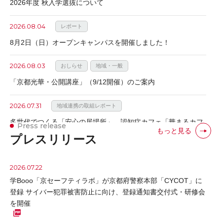
2026年度 秋入学選抜について
2026.08.04
レポート
8月2日（日）オープンキャンパスを開催しました！
2026.08.03
おしらせ
地域・一般
「京都光華・公開講座」（9/12開催）のご案内
2026.07.31
地域連携の取組レポート
多世代でつくる「安心の居場所」 認知症カフェ「華まるカフ
Press release
もっと見る
ェ」を開催しました。
プレスリリース
2026.07.31
おしらせ
2026.07.22
令和8年熊本地震で被災された皆様へ
学Booo「京セーフティラボ」が京都府警察本部「CYCOT」に
登録 サイバー犯罪被害防止に向け、登録通知書交付式・研修会
2026.07.27
レポート
を開催
教員と学生が地域と連携して取り組む プロジェクト紹介ページ