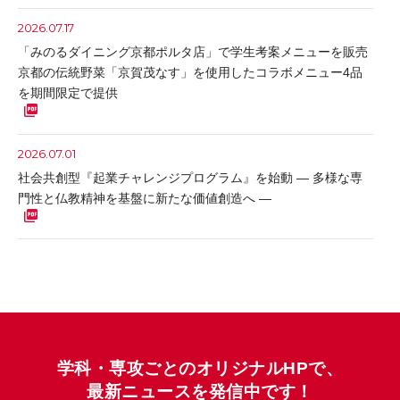
「種まく人たち」vol.4を公開しました
2026.07.17
2026.07.25
レポート
「みのるダイニング京都ポルタ店」で学生考案メニューを販売
京都の伝統野菜「京賀茂なす」を使用したコラボメニュー4品
7月19日（日）夏のオープンキャンパスを開催しました！
を期間限定で提供
2026.07.22
レポート
高校の先生
京都府立北稜高等学校にて本学教員が出張講義を行いました
2026.07.01
社会共創型『起業チャレンジプログラム』を始動 ― 多様な専
2026.07.17
レポート
ライフデザイン学科
門性と仏教精神を基盤に新たな価値創造へ ―
「また、行きたい」沖縄観光を学生が提案 ― ライフデザイ
ン・コンピテンシーⅢで企業課題に挑戦 ―
2026.06.30
大阪・関西万博レガシー企画「災害時でも食の楽しみを！ウェ
2026.07.17
おしらせ
ルビーイング防災食教室」を開催
本学ホームページの閲覧障害について（復旧のお知らせ）
2026.07.15
おしらせ
2026.06.12
学科・専攻ごとのオリジナルHPで、
「みのるダイニング京都ポルタ店」で学生考案メニューを販
母子の健康を支える食育イベント「第13回 葉酸たまご甲子園」
最新ニュースを発信中です！