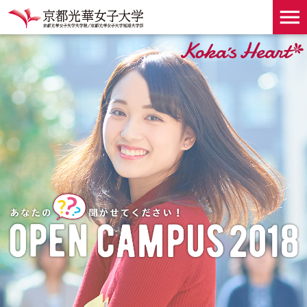
京都光華女子大学・京都光華女子大学短期大学部 オープンキャンパス
menu
2018 Open Campus 2018