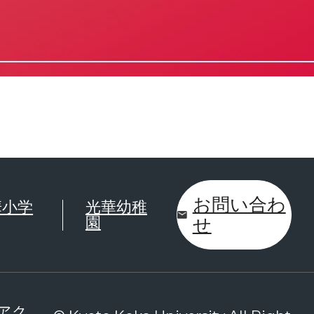
お問い合わ
華小学
光華幼稚
園
せ
アク