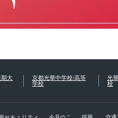
短期大
京都光華中学校/高等
光
学校
校
報セキュリティ
今月のこ
採用
交通