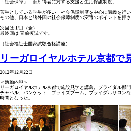
「社会保障」「低所得者に対する支援と生活保護制度」
苦手としている学生が多い、社会保障制度を中心に講義を行い
その他、日本と諸外国の社会保障制度の変遷のポイントを押さ
次回は 1/11（金）
最終回は 直前模試です。
（社会福祉士国家試験合格講座）
リーガロイヤルホテル京都で
2012年12月22日
＜活動内容＞
リーガロイヤルホテル京都で施設見学と講義。ブライダル部門
チャペル、バンケット、ブライズブーム、ブライダルサロンな
時間となった。