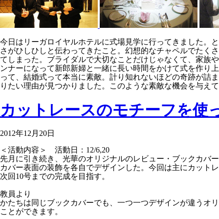
今日はリーガロイヤルホテルに式場見学に行ってきました。と
さがひしひしと伝わってきたこと。幻想的なチャペルでたくさ
てしまった。ブライダルで大切なことだけじゃなくて、家族や
ンナーになって新郎新婦と一緒に長い時間をかけて式を作り上
って、結婚式って本当に素敵。計り知れないほどの奇跡が詰ま
りたい理由が見つかりました。このような素敵な機会を与えて
カットレースのモチーフを使
2012年12月20日
＜活動内容＞ 活動日：12/6,20
先月に引き続き、光華のオリジナルのレビュー・ブックカバー
カバー表面の装飾を各自でデザインした。今回は主にカットレ
次回10号までの完成を目指す。
教員より
かたちは同じブックカバーでも、一つ一つデザインが違うオリ
ことができます。