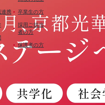
域連携
卒業生の方
学
採用ご担当
者の方
関
保護者の方