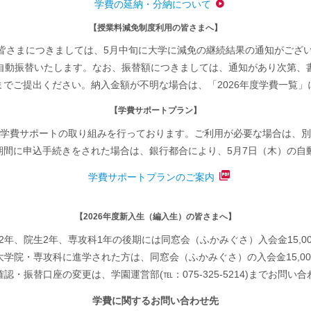
学費の延納・分納について
【授業料減免制度利用の皆さまへ】
皆さまにつきましては、5月中旬に大学に減免の継続結果の通知がござい
自動振替いたします。なお、振替額につきましては、通知があり次第、
でご提出ください。納入金額が不明な場合は、「2026年度学費一覧
【学費サポートプラン】
学費サポートの取り組みを行っております。ご利用が必要な場合は、別
の期間に申込手続きをされた場合は、銀行都合により、5月7日（木）の
学費サポートプランのご案内
【2026年度新入生（編入生）の皆さまへ】
2年、院生2年、専攻科1年の後期には同窓会（ふかみぐさ）入会金15,0
学院・専攻科に進学された方は、同窓会（ふかみぐさ）の入会金15,0
認・振替口座の変更は、学園運営部(℡：075-325-5214)までお問い
学費に関するお問い合わせ先