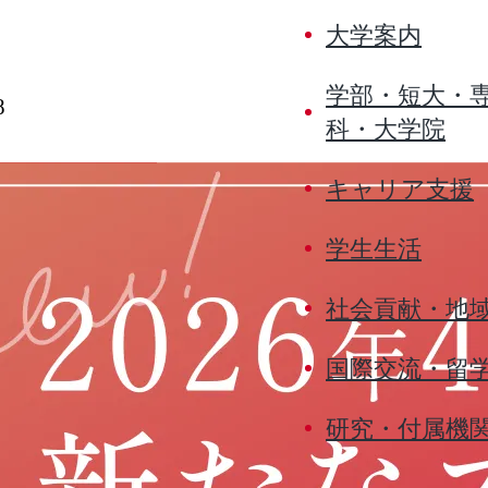
大学案内
学部・短大・
8
科・大学院
キャリア支援
学生生活
社会貢献・地
国際交流・留
研究・付属機