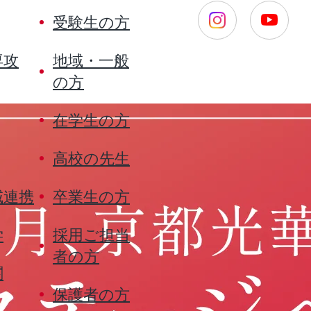
受験生の方
専攻
地域・一般
の方
在学生の方
高校の先生
域連携
卒業生の方
学
採用ご担当
者の方
関
保護者の方