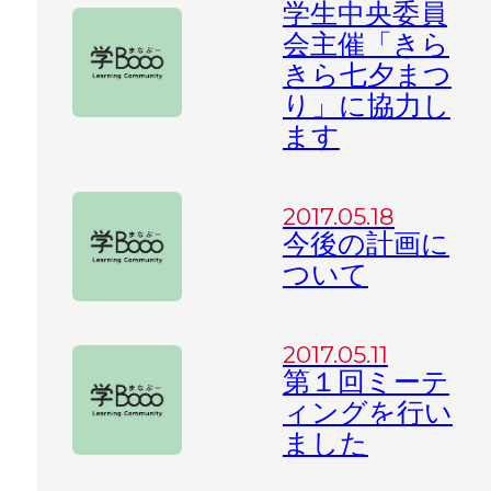
学生中央委員
会主催「きら
きら七夕まつ
り」に協力し
ます
2017.05.18
今後の計画に
ついて
2017.05.11
第１回ミーテ
ィングを行い
ました