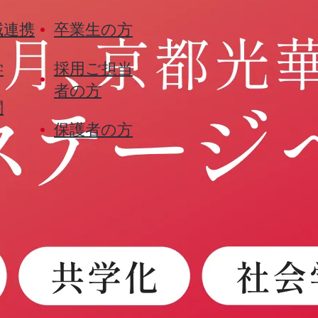
域連携
卒業生の方
学
採用ご担当
者の方
関
保護者の方