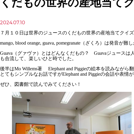
くだもの世界の産地当て
2024.07.10
７月１０日は世界のジュースのくだもの世界の産地当てクイズ
mango, blood orange, guava, pomegranate（ざくろ）は発
Guava（グァヴァ）とはどんなくだもの？ Guavaジュー
も合流して、楽しいひと時でした。
後半はMo Willems著 Elephant and Piggieの絵本
とてもシンプルなお話ですがElephant and Piggieの会
ぜひ、図書館で読んでみてください！