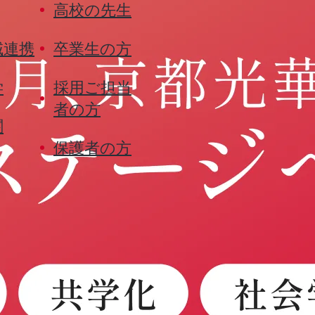
高校の先生
域連携
卒業生の方
学
採用ご担当
者の方
関
保護者の方