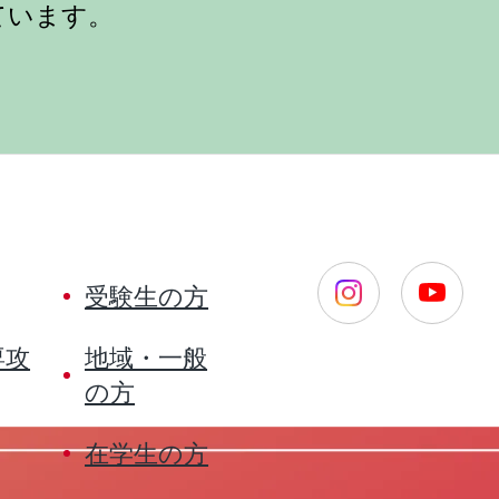
ています。
受験生の方
専攻
地域・一般
の方
在学生の方