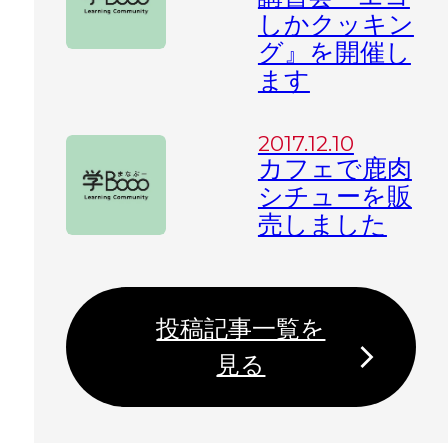
しかクッキン
グ』を開催し
ます
2017.12.10
カフェで鹿肉
シチューを販
売しました
投稿記事一覧を
見る