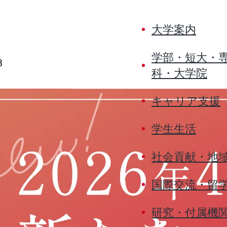
大学案内
学部・短大・
8
科・大学院
キャリア支援
学生生活
社会貢献・地
国際交流・留
研究・付属機