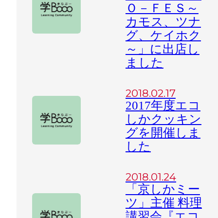
Ｏ－ＦＥＳ～
カモス、ツナ
グ、ケイホク
～」に出店し
ました
2018.02.17
2017年度エコ
しかクッキン
グを開催しま
した
2018.01.24
「京しかミー
ツ」主催 料理
講習会『エコ