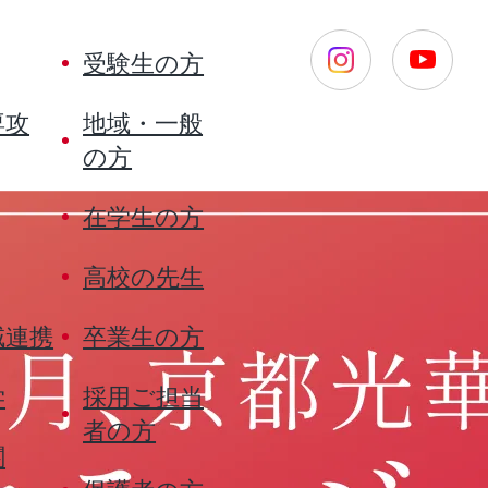
受験生の方
専攻
地域・一般
の方
在学生の方
高校の先生
域連携
卒業生の方
学
採用ご担当
者の方
関