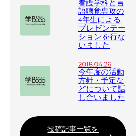
看護学科と言
語聴覚専攻の
4年生による
プレゼンテー
ションを行な
いました
2018.04.26
今年度の活動
方針・予定な
どについて話
し合いました
投稿記事一覧を