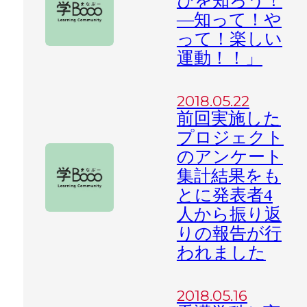
びを知ろう！
―知って！や
って！楽しい
運動！！」
2018.05.22
前回実施した
プロジェクト
のアンケート
集計結果をも
とに発表者4
人から振り返
りの報告が行
われました
2018.05.16