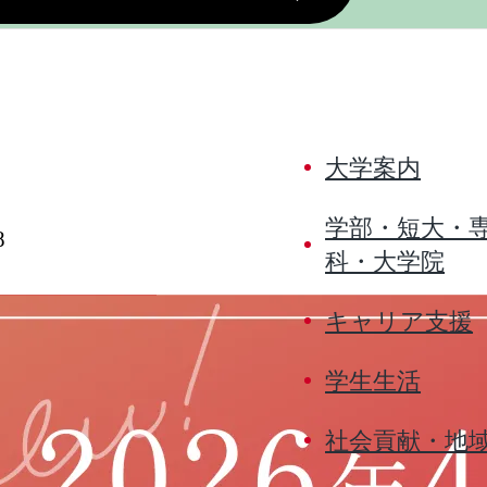
大学案内
学部・短大・
8
科・大学院
キャリア支援
学生生活
社会貢献・地