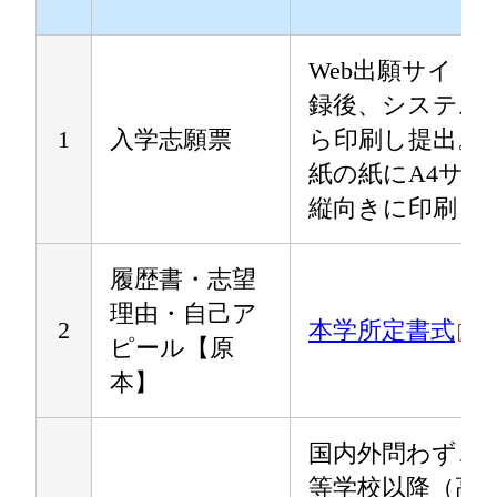
Web出願サイト
録後、システム
1
入学志願票
ら印刷し提出。
紙の紙にA4サイ
縦向きに印刷
履歴書・志望
理由・自己ア
2
本学所定書式
ピール【原
本】
国内外問わず、
等学校以降（高