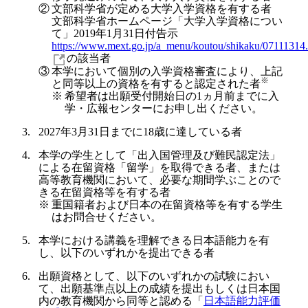
②
文部科学省が定める大学入学資格を有する者
文部科学省ホームページ「大学入学資格につい
て」2019年1月31日付告示
https://www.mext.go.jp/a_menu/koutou/shikaku/07111314
の該当者
③
本学において個別の入学資格審査により、上記
※
と同等以上の資格を有すると認定された者
※
希望者は出願受付開始日の1ヵ月前までに入
学・広報センターにお申し出ください。
2027年3月31日までに18歳に達している者
本学の学生として「出入国管理及び難民認定法」
による在留資格「留学」を取得できる者、または
高等教育機関において、必要な期間学ぶことので
きる在留資格等を有する者
※
重国籍者および日本の在留資格等を有する学生
はお問合せください。
本学における講義を理解できる日本語能力を有
し、以下のいずれかを提出できる者
出願資格として、以下のいずれかの試験におい
て、出願基準点以上の成績を提出もしくは日本国
内の教育機関から同等と認める「
日本語能力評価