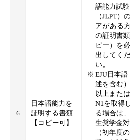
語能力試験
（JLPT）のス
アがある方は
の証明書類（
ピー）を必ず
出してくださ
い。
※
EJU日本語（
述を含む）28
以上またはJLP
日本語能力を
N1を取得して
6
証明する書類
る場合は、入
【コピー可】
生奨学金対象
（初年度の授