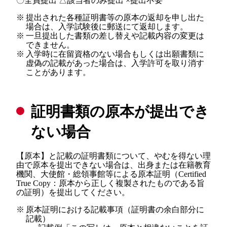
〇全員提出 △該当者のみ提出 ×提出不要
※
提出された各種証明書等の原本の返却を申し出た
場合は、入学試験後に郵送にて返却します。
※
一旦提出した書類の差し替えや記載内容の変更は
できません。
※
入学時に在留資格のない場合もしくは出願書類に
虚偽の記載があった場合は、入学許可を取り消す
ことがあります。
証明書類の原本が提出でき
ない場合
【原本】と記載の証明書類について、やむを得ない理
由で原本を提出できない場合は、出身または在籍教育
機関、大使館・総領事館等による原本証明（Certified
True Copy：原本から正しく複製されたものである旨
の証明）を提出してください。
※
原本証明における記載事項（証明書の余白部分に
記載）