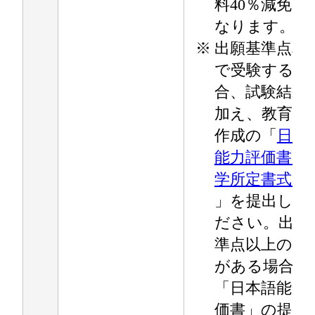
料40％減免）
なります。
※
出願基準点相
で受験する場
合、試験結果
加え、教育機
作成の「
日本
能力評価書【
学所定書式】
」を提出して
ださい。出願
準点以上の成
がある場合、
「日本語能力
価書」の提出