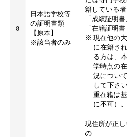
籍している者：
日本語学校等
「成績証明書」
の証明書類
8
「在籍証明書」
【原本】
※
現在他の大学
※該当者のみ
に在籍されて
る方は、本学
学時点の在籍
況について報
して下さい（
重在籍は基本
に不可）。
現住所が正しい
の