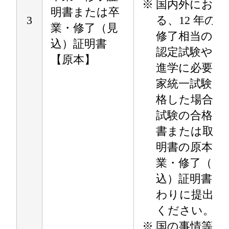
※
国内外におけ
明書または卒
3
る、12 年の
業・修了（見
修了相当の学
込）証明書
認定試験や大
【原本】
進学に必要な
家統一試験に
格した場合は
試験の合格通
書または取得
明書の原本を
業・修了（見
込）証明書の
わりに提出し
ください。
※
国の事情等で