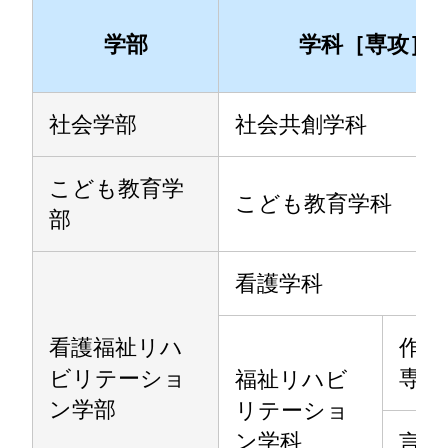
学部
学科［専攻］
社会学部
社会共創学科
こども教育学
こども教育学科
部
看護学科
看護福祉リハ
作業
ビリテーショ
専攻
福祉リハビ
ン学部
リテーショ
ン学科
言語