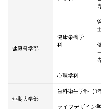
専攻
管理
士専
健康栄養学
科
健康
健康科学部
ーツ
専攻
心理学科
歯科衛生学科（3年制
短期大学部
ライフデザイン学科