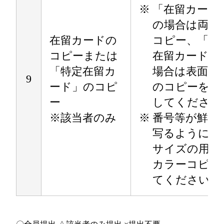
※
「在留カード
の場合は両面
在留カードの
コピー、「特
コピーまたは
在留カード」
「特定在留カ
場合は表面の
9
ード」のコピ
のコピーを提
ー
してください
※該当者のみ
※
番号等が鮮明
写るように A
サイズの用紙
カラーコピー
てください。