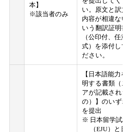
を提出してくだ
本】
い。原文と訳文
※該当者のみ
内容が相違ない
いう翻訳証明書
（公印付、任意
式）を添付して
ださい。
【日本語能力を
明する書類（ス
アが記載された
の）】のいずれ
を提出
※
日本留学試験
（EJU）と日