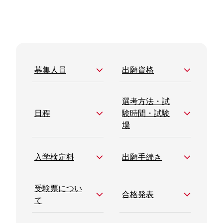
募集人員
出願資格
選考方法・試
日程
験時間・試験
場
入学検定料
出願手続き
受験票につい
合格発表
て