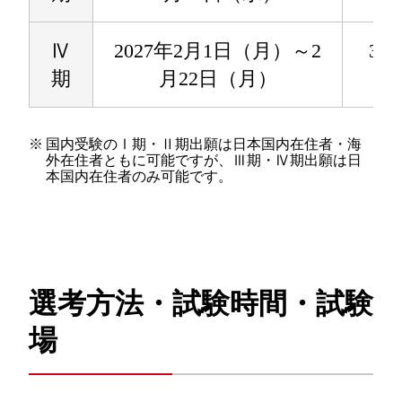
Ⅳ
2027年2月1日（月）～2
3月
期
月22日（月）
（
※
国内受験のⅠ期・Ⅱ期出願は日本国内在住者・海
外在住者ともに可能ですが、Ⅲ期・Ⅳ期出願は日
本国内在住者のみ可能です。
選考方法・試験時間・試験
場