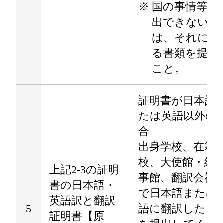
※
国の事情等で
出できない場
は、それに代
る書類を提出
こと。
証明書が日本語
たは英語以外の
合
出身学校、在籍
校、大使館・総
上記2-3の証明
事館、翻訳会社
書の日本語・
で日本語または
英語訳と翻訳
5
語に翻訳したも
証明書【原