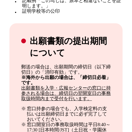
記載例「この写しは、原本と相違ないことを証
明します。」
証明学校等の公印
出願書類の提出期間
について
郵送の場合は、出願期間の締切日（以下締
切日）の「消印有効」です。
※海外から出願の場合は、「締切日必着」
です。
出願書類を入学・広報センターの窓口に持
参される場合は、締切日の翌開室日の事務
取扱時間内まで受付を行います。
※
窓口持参の場合でも、入学検定料の支
払いは出願締切日までに必ず完了して
おいてください。
※
窓口開室日の事務取扱時間は平日8:40～
17:30 [日本時間/JST]（土日祝・学園休