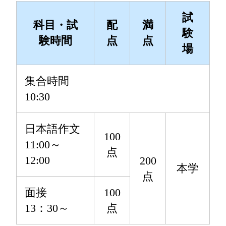
試
科目・試
配
満
験
験時間
点
点
場
集合時間
10:30
日本語作文
100
11:00～
点
12:00
200
本学
点
面接
100
13：30～
点