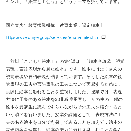
ャンル」「絵本と出会う」というテーマを扱っています。
国立青少年教育振興機構 教育事業：認定絵本士
https://www.niye.go.jp/services/ehon-nintei.html
前期「こどもと絵本Ⅰ」の第
4
講は，「絵本各論② 視覚
表現，言語表現から見た絵本」です。絵本にはたくさんの
視覚表現や言語表現が詰まっています。そうした絵本の視
覚表現の工夫や言語表現の工夫について実感するために，
実際に絵本に触れることを重視しました。授業では，表現
方法に工夫のある絵本を
30
冊程度用意し，その中の一部の
絵本を受講生に読んでもらいながらその工夫を紹介すると
いう演習を行いました。授業外課題として，表現方法に工
夫のある絵本を自分でも探してみることを加えて，絵本の
表現内容を理解し，絵本の魅力に気付き楽しむことを学ん