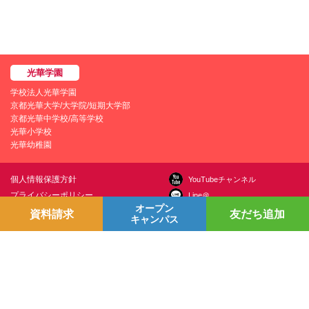
学校法人光華学園
京都光華大学/大学院/短期大学部
京都光華中学校/高等学校
光華小学校
光華幼稚園
個人情報保護方針
YouTubeチャンネル
プライバシーポリシー
Line＠
オープン
学園情報セキュリティポリシー
Instagram
資料請求
友だち追加
キャンパス
お問い合わせ
採用情報
交通アクセス