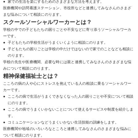
●
家での生活を楽にするためのさまざまな方法を考えます。
医療機関や訪問看護ステーション、市役所などと連携してみなさんのさまざ
まな悩みについて相談にのります。
スクールソーシャルワーカーとは？
学校の中での子どもたちの困りごとや不安などに寄り添うソーシャルワーカ
ーです。
●
子どもたちの学校生活がうまくいくように相談にのります。
●
子どもたちの困りごとは学校の中だけではないので家でのことなども相談に
のります。
学校の先生や医療機関、必要な時には親と連携してみなさんのさまざまな悩
みについて相談にのります。
精神保健福祉士とは？
こころの病の人や心にストレスを抱えている人の相談に乗るソーシャルワー
カーです。
●
こころの病で生活がうまくできなくなった人の困りごとや不安について相談
にのります。
●
こころの病でうまくいかないことについて使えるサービスや制度を紹介しま
す。
●
コミュニケーションなどうまくいかない生活技能の訓練をします。
医療機関や地域のいろいろなところと連携してみなさんのさまざまな悩みに
ついて相談にのります。