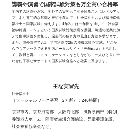
講義や演習で国家試験対策も万全
高い合格率
学内での講義や演習、学外での実習も年次を経るごとにレベルアッ
プ。より専門的な知識と技術を深めて、社会福祉士および精神保健
福祉士の国家試験に備えます。4年次には一年間を通して「社会福
祉学特講Ⅰ～Ⅳ」という国家試験対策授業を展開。毎週の授業に加
えて集中講義を実施し、過去問の解き方や見直し方法を学びます。
また、課外講習で3回、学内講義で2回の模擬試験を実施。どこか
らでもアクセスできる学内ポータルサイト「光華navi」を活用し
て、教員と密にコミュニケーションをとりながら、一人ひとりに合
わせた丁寧なサポートで国家試験合格へと確実に導きます。
主な実習先
社会福祉士
［ソーシャルワーク演習（2カ所）：240時間］
京都市内、京都府南部、大阪府北部、滋賀県南部（特別
養護老人ホーム、障害者生活介護施設、児童養護施設、
社会福祉協議会など）