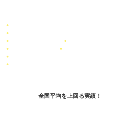
取得可能な資格・免許状
●
社会福祉士（国家試験受験資格）
※1
●
精神保健福祉士（国家試験受験資格）
※2
●
社会福祉主事（任用資格）
●
児童福祉司（任用資格）
●
家庭相談員（任用資格）
●
児童指導員（任用資格）
●
知的・精神障害者移動支援従業者（ガイドヘルパー）
●
認知症サポーター
※ 1 定員があります（7名）。
※ 2 社会福祉士の資格取得や社会福祉主事として2年以上、児童福祉事業
に従事するなどの条件があります。
全国平均を上回る実績！
第35回 社会福祉士
国家試験 合格率（新卒）