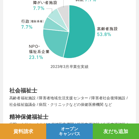
2023年3月卒業生実績
目指せる進路・就職先
社会福祉士
高齢者福祉施設 / 障害者地域生活支援センター / 障害者社会復帰施設 /
社会福祉協議会 / 病院・クリニックなどの保健医療機関 など
精神保健福祉士
病院・クリニックなどの保健医療機関 / 就労支援施設 / 生活支援施設 /
オープン
資料請求
友だち追加
地域活動支援センター / 福祉系NPO法人 など
キャンパス