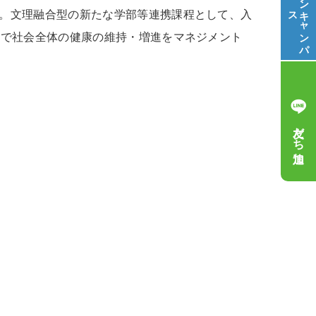
ス
キ
ャ
ン
パ
。文理融合型の新たな学部等連携課程として、入
面で社会全体の健康の維持・増進をマネジメント
友だち追加