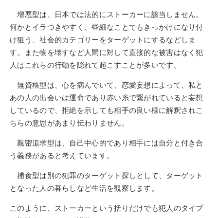
増悪型は、日本では法的にストーカーに該当しません。
何かとイラつきやすく、些細なことでもきっかけになり付
け狙う、社会的カテゴリーをターゲットにするなどしま
す。また物を壊すなど人間に対して直接的な被害はなく犯
人はこれらの行動を隠れて起こすことが多いです。
無資格型は、心を病んでいて、恋愛妄想によって、私と
あの人の出会いは運命であり赤い糸で繋がれていると妄想
しているので、拒絶を示しても相手の良い様に解釈されこ
ちらの意思があまり伝わりません。
親密追求型は、自己中心的であり相手には自分と付き合
う義務があると考えています。
捕食型は別の犯罪のターゲット探しとして、ターゲット
となった人の暮らしなど生活を観察します。
このように、ストーカーという括りだけでも犯人のタイプ