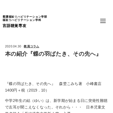
Language
看護福祉リハビリテーション学部
福祉リハビリテーション学科
言語聴覚専攻
2020.04.30
教員コラム
本の紹介『蝶の羽ばたき、その先へ』
『蝶の羽ばたき、その先へ』 森埜こみち著 小峰書店
1400
円＋税（
2019
．
10
）
中学
2
年生の結（ゆい）は、新学期が始まる日に突発性難聴
で左耳が聞こえなくなった。それから・・・ 日本児童文