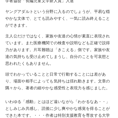
学者協会「長編児童文学新人賞」入選
ヤングアダルトという分野に入るのでしょうが、平易な穏
やかな文体で、とても読みやすく、一気に読み終えること
ができます。
主人公だけではなく、家族や友達の心情が素直に表現され
ています。また医療機関での検査や説明なども正確で説得
力があります。片耳難聴は「きこえる」側です。家族や友
達の気持ちも受け止めてしまうし、自分のことを可哀想と
思われたくもありません。
頭でわかっていることと日常で行動することには差があ
り、場面や相手によっても気持ちは揺れ動きます。文章の
隅々から、著者の細やかな感受性と表現力を感じました。
いわゆる「感動」とはほど遠いながら「わかるなあ・・」
としみじみ共感し、読後に少し爽やかな感覚を得ることが
できた本です。・・・作者は特別支援教育を専攻する大学