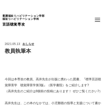
Language
看護福祉リハビリテーション学部
福祉リハビリテーション学科
言語聴覚専攻
2021.05.13
おしらせ
教員執筆本
今回は本専攻の教員、高井先生が出版に携わった図書、
『標準言語聴
覚障害学 聴覚障害学第3版』（医学書院）
をご紹介します?
（高井先生のご紹介は8個前の投稿にあります！
ぜひご覧ください?）
高井先生は、この本のなかでは、小児難聴の指導と支援について書か