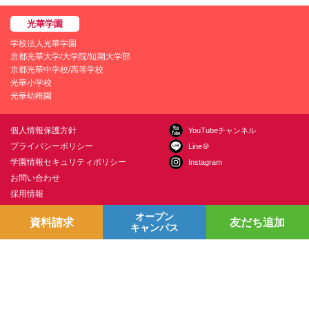
学校法人光華学園
京都光華大学/大学院/短期大学部
京都光華中学校/高等学校
光華小学校
光華幼稚園
個人情報保護方針
YouTubeチャンネル
プライバシーポリシー
Line＠
学園情報セキュリティポリシー
Instagram
お問い合わせ
採用情報
交通アクセス
オープン
資料請求
友だち追加
キャンパス
〒615-0882 京都市右京区西京極葛野町38
お問い合わせ
Copyright © Kyoto Koka University All Right Reserved.