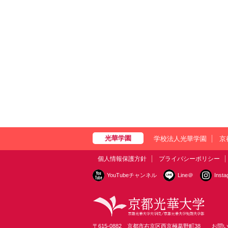
学校法人光華学園
京
個人情報保護方針
プライバシーポリシー
YouTubeチャンネル
Line＠
Inst
〒615-0882 京都市右京区西京極葛野町38
お問