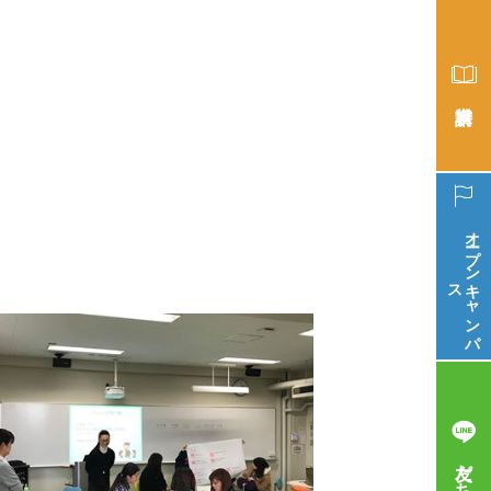
オープン
ス
キ
ャ
ン
パ
友だち追加