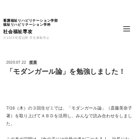
Language
看護福祉リハビリテーション学部
福祉リハビリテーション学科
社会福祉専攻
※2025年度以降 学生募集停止
2020.07.22
授業
「モダンガール論」を勉強しました！
7/16（木）の３回生ゼミでは、「モダンガール論」（斎藤美奈子
著）を取り上げてＡＢＤを活用し、みんなで読み合わせをしまし
た。
この本の説明は、“女の子には出世の道が二つある！ 社長にな