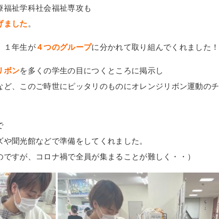
療福祉学科社会福祉専攻も
げました
。
、１年生が
４つのグループ
に分かれて取り組んでくれました
リボン
を多くの学生の目につくところに掲示し
など、このご時世にピッタリのものにオレンジリボン運動の
で
ズや聞光館などで準備をしてくれました。
のですが、コロナ禍で全員が集まることが難しく・・）