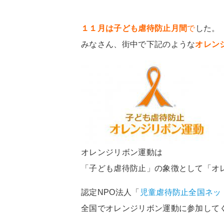
１１月は子ども虐待防止月間
で
した。
みなさん、街中で下記のような
オレン
オレンジリボン運動は
「子ども虐待防止」の象徴として「オ
認定NPO法人「
児童虐待防止全国ネッ
全国でオレンジリボン運動に参加して