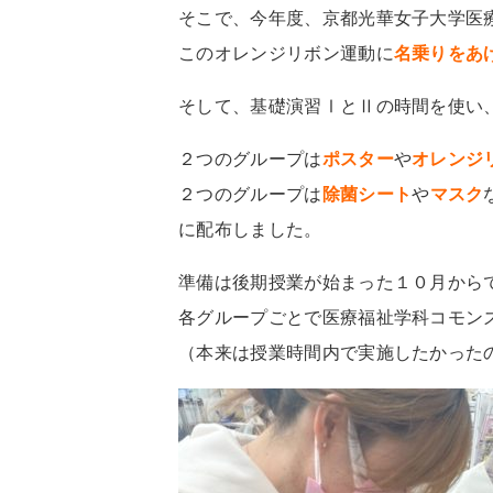
そこで、今年度、京都光華女子大学医
このオレンジリボン運動に
名乗りをあ
そして、基礎演習ⅠとⅡの時間を使い
２つのグループは
ポスター
や
オレンジ
２つのグループは
除菌シート
や
マスク
に配布しました。
準備は後期授業が始まった１０月から
各グループごとで医療福祉学科コモン
（本来は授業時間内で実施したかった