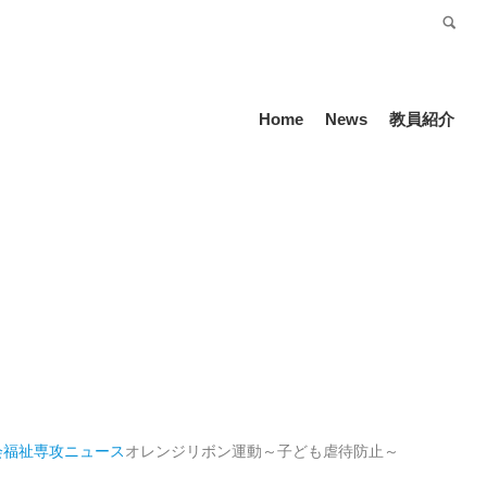
受験生の方
Language
Home
News
教員紹介
会福祉専攻
ニュース
オレンジリボン運動～子ども虐待防止～