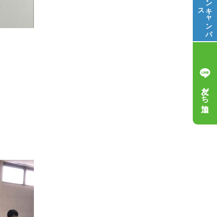
ス
キ
ャ
ン
パ
友だち追加