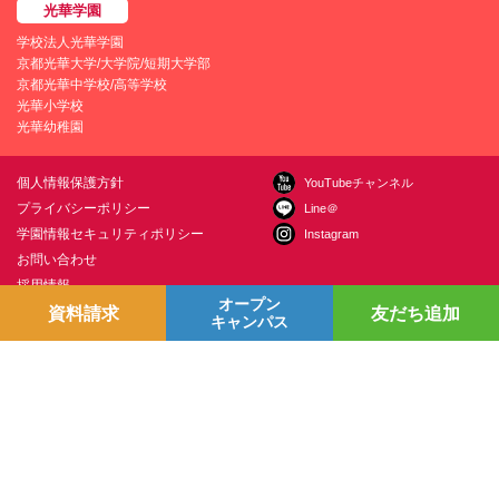
学校法人光華学園
京都光華大学/大学院/短期大学部
京都光華中学校/高等学校
光華小学校
光華幼稚園
個人情報保護方針
YouTubeチャンネル
プライバシーポリシー
Line＠
学園情報セキュリティポリシー
Instagram
お問い合わせ
採用情報
オープン
交通アクセス
資料請求
友だち追加
キャンパス
〒615-0882 京都市右京区西京極葛野町38
お問い合わせ
Copyright © Kyoto Koka University All Right Reserved.