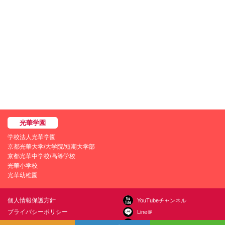
学校法人光華学園
京都光華大学/大学院/短期大学部
京都光華中学校/高等学校
光華小学校
光華幼稚園
個人情報保護方針
YouTubeチャンネル
プライバシーポリシー
Line＠
学園情報セキュリティポリシー
Instagram