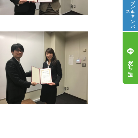
ス
キ
ャ
ン
パ
友だち追加