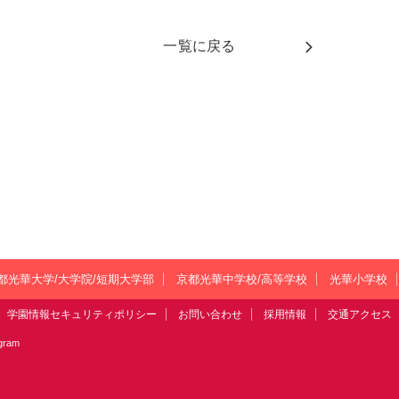
一覧に戻る
都光華大学/大学院/短期大学部
京都光華中学校/高等学校
光華小学校
学園情報セキュリティポリシー
お問い合わせ
採用情報
交通アクセス
agram