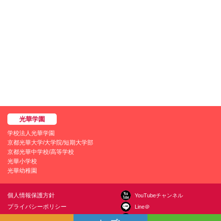
学校法人光華学園
京都光華大学/大学院/短期大学部
京都光華中学校/高等学校
光華小学校
光華幼稚園
個人情報保護方針
YouTubeチャンネル
プライバシーポリシー
Line＠
学園情報セキュリティポリシー
Instagram