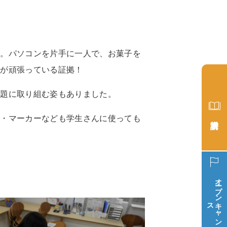
た。パソコンを片手に一人で、お菓子を
んが頑張っている証拠！
課題に取り組む姿もありました。
筆・マーカーなども学生さんに使っても
オープン
ス
キ
ャ
ン
パ