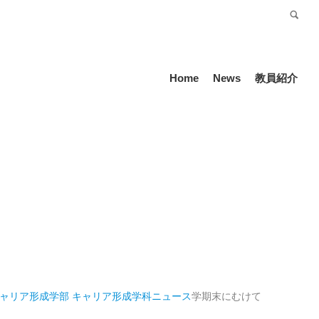
受験生の方
Language
Home
News
教員紹介
キャリア形成学部 キャリア形成学科
ニュース
学期末にむけて