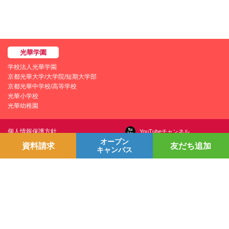
学校法人光華学園
京都光華大学/大学院/短期大学部
京都光華中学校/高等学校
光華小学校
光華幼稚園
個人情報保護方針
YouTubeチャンネル
オープン
プライバシーポリシー
Line＠
資料請求
友だち追加
キャンパス
学園情報セキュリティポリシー
Instagram
お問い合わせ
採用情報
交通アクセス