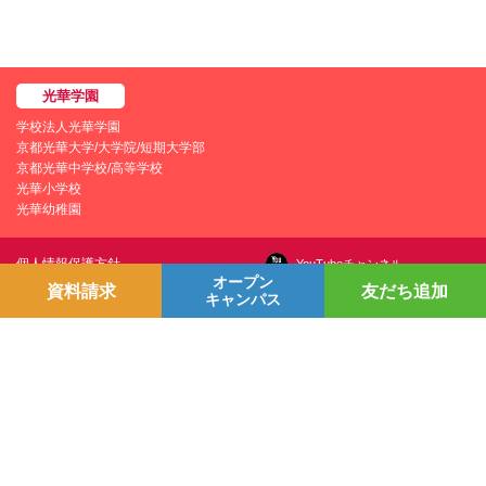
学校法人光華学園
京都光華大学/大学院/短期大学部
京都光華中学校/高等学校
光華小学校
光華幼稚園
個人情報保護方針
YouTubeチャンネル
オープン
プライバシーポリシー
資料請求
友だち追加
Line＠
キャンパス
学園情報セキュリティポリシー
Instagram
お問い合わせ
採用情報
交通アクセス