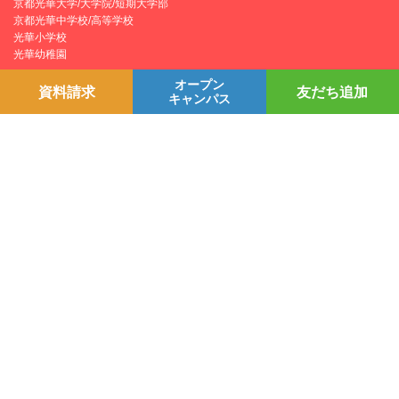
京都光華大学/大学院/短期大学部
京都光華中学校/高等学校
光華小学校
光華幼稚園
オープン
資料請求
友だち追加
キャンパス
個人情報保護方針
YouTubeチャンネル
プライバシーポリシー
Line＠
学園情報セキュリティポリシー
Instagram
お問い合わせ
採用情報
交通アクセス
〒615-0882 京都市右京区西京極葛野町38
お問い合わせ
Copyright © Kyoto Koka University All Right Reserved.