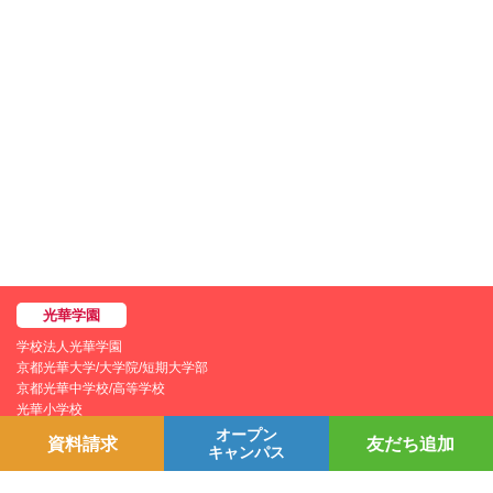
学校法人光華学園
京都光華大学/大学院/短期大学部
京都光華中学校/高等学校
光華小学校
光華幼稚園
オープン
資料請求
友だち追加
キャンパス
個人情報保護方針
YouTubeチャンネル