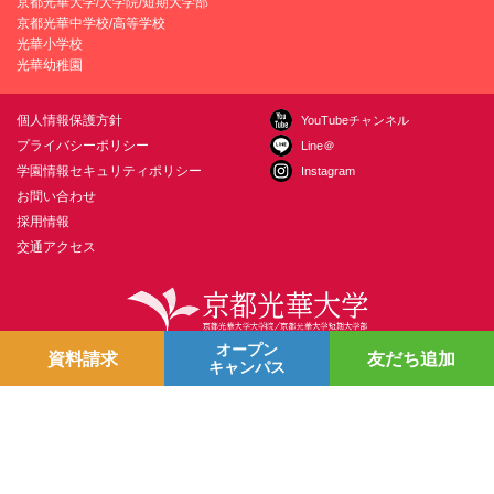
京都光華大学/大学院/短期大学部
京都光華中学校/高等学校
光華小学校
光華幼稚園
個人情報保護方針
YouTubeチャンネル
プライバシーポリシー
Line＠
学園情報セキュリティポリシー
Instagram
お問い合わせ
採用情報
交通アクセス
オープン
〒615-0882 京都市右京区西京極葛野町38
お問い合わせ
資料請求
友だち追加
キャンパス
Copyright © Kyoto Koka University All Right Reserved.