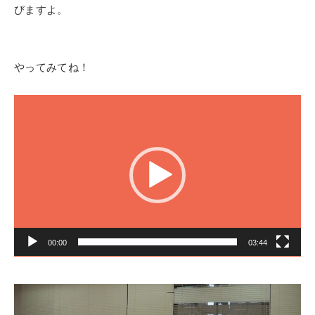
びますよ。
やってみてね！
動
画
プ
レ
ー
ヤ
ー
00:00
03:44