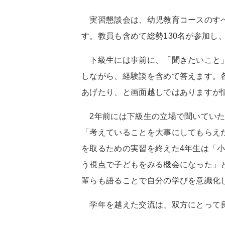
実習懇談会は、幼児教育コースのすべ
す。教員も含めて総勢
130
名が参加し
下級生には事前に、「聞きたいこと」
しながら、経験談を含めて答えます。
あげたり、と画面越しではありますが
2
年前には下級生の立場で聞いてい
「考えていることを大事にしてもらえ
を取るための実習を終えた
4
年生は「
う視点で子どもをみる機会になった」
輩らも語ることで自分の学びを意識化
学年を越えた交流は、双方にとって良