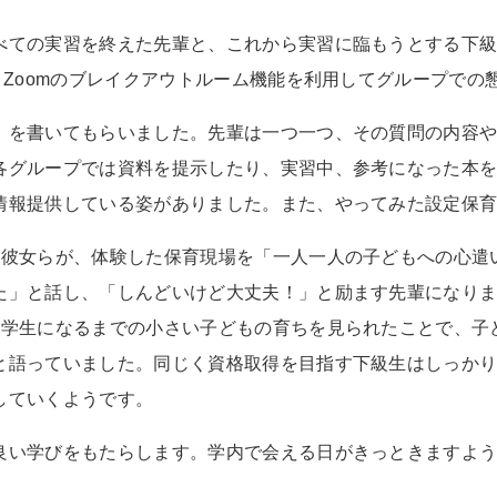
ての実習を終えた先輩と、これから実習に臨もうとする下級
、
Zoom
のブレイクアウトルーム機能を利用してグループでの
を書いてもらいました。先輩は一つ一つ、その質問の内容や
各グループでは資料を提示したり、実習中、参考になった本
情報提供している姿がありました。また、やってみた設定保
た彼女らが、体験した保育現場を「一人一人の子どもへの心遣
た」と話し、「しんどいけど大丈夫！」と励ます先輩になり
小学生になるまでの小さい子どもの育ちを見られたことで、子
と語っていました。同じく資格取得を目指す下級生はしっか
していくようです。
い学びをもたらします。学内で会える日がきっときますよう