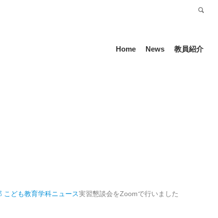
受験生の方
Language
Home
News
教員紹介
部 こども教育学科
ニュース
実習懇談会をZoomで行いました