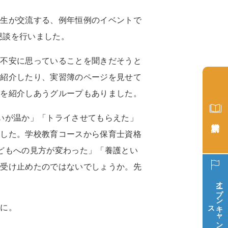
生が交流する、例年恒例のイベントで
懇談を行いました。
不安に思っていることを聞きだそうと
を紹介したり、実習簿のページを見せて
育を紹介しあうグループもありました。
いが温か」「トライさせてもらえた」
ました。学校教育コースから保育士資格
どもへの見方が変わった」「養護とい
り受け止めたのではないでしょうか。先
オープン
ス
キ
ャ
ン
パ
に。