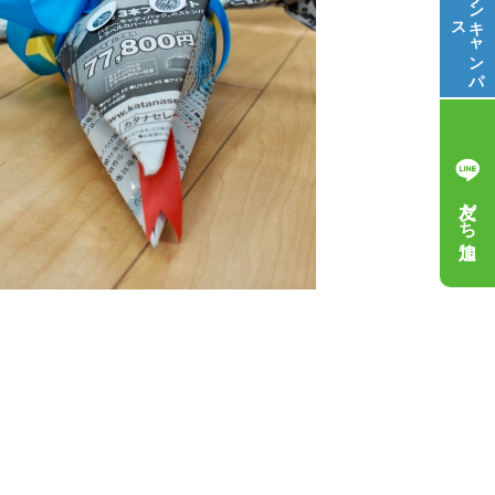
ス
キ
ャ
ン
パ
友だち追加