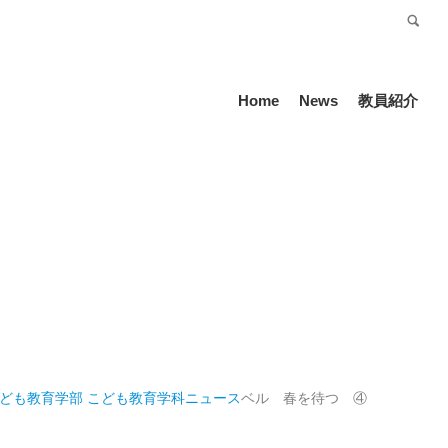
受験生の方
Language
Home
News
教員紹介
こども教育学部 こども教育学科
ニュース
ベル 春を待つ ④