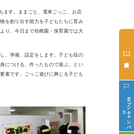
ちます。ままごと、電車ごっこ、お店
て物を創り出す能力を子どもたちに育み
により、今日まで幼稚園・保育園では大
味し、準備、設定をします。子ども役の
を身につける、作ったもので遊ぶ、とい
な要素です。ごっこ遊びに興じる子ども
オープン
ス
キ
ャ
ン
パ