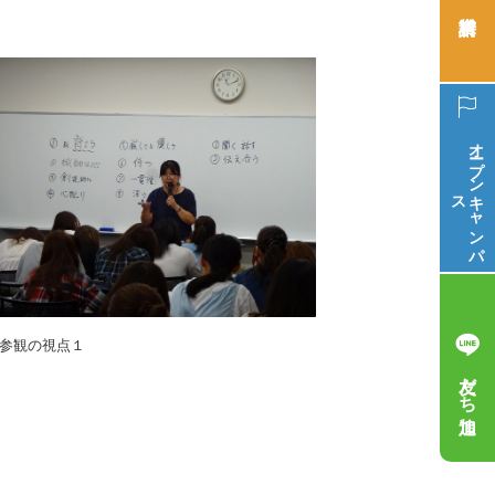
オープン
ス
キ
ャ
ン
パ
参観の視点１
友だち追加