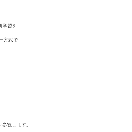
前学習を
ー方式で
。
を参観します。