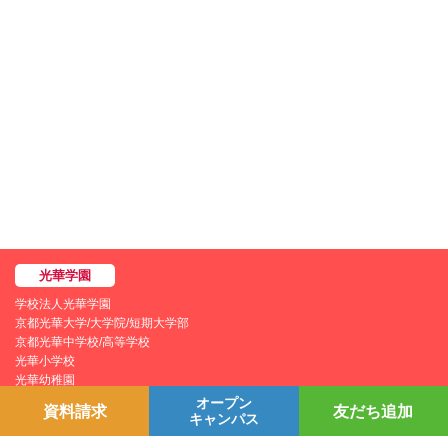
学校法人光華学園
京都光華大学/大学院/短期大学部
京都光華中学校/高等学校
光華小学校
光華幼稚園
オープン
資料請求
友だち追加
キャンパス
個人情報保護方針
YouTubeチャンネル