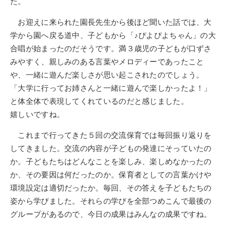
た。
お迎えに来られた園長先生から後ほど聞いた話では、大
学から園へ戻る道中、子どもから「♪ぴよぴよちゃん」の大
合唱が始まったのだそうです。満３歳児の子どもが口ずさ
みやすく、親しみのある言葉やメロディーであったこと
や、一緒に遊んだ楽しさが思い起こされたのでしょう。
「大学に行ってお姉さんと一緒に遊んで楽しかったよ！」
と体全体で表現してくれているのだと感じました。
嬉しいですね。
これまで行ってきた５回の交流保育では毎回振り返りを
してきました。交流の内容が子どもの発達にそっていたの
か。子どもたちはどんなことを楽しみ、楽しめなかったの
か、その要因は何だったのか。保育者としての言葉かけや
環境設定は適切だったか。毎回、その答えを子どもたちの
姿から学びました。それらの学びを全部つめこんで最後の
グループがあるので、今日の成果はみんなの成果ですね。