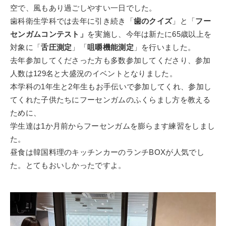
空で、風もあり過ごしやすい一日でした。
歯科衛生学科では去年に引き続き「
歯のクイズ
」と「
フー
センガムコンテスト」
を実施し、今年は新たに
65
歳以上を
対象に「
舌圧測定
」「
咀嚼機能測定
」を行いました。
去年参加してくださった方も多数参加してくださり、参加
人数は
129
名と大盛況のイベントとなりました。
本学科の
1
年生と
2
年生もお手伝いで参加してくれ、参加し
てくれた子供たちにフーセンガムのふくらまし方を教える
ために、
学生達は
1
か月前からフーセンガムを膨らます練習をしまし
た。
昼食は韓国料理のキッチンカーのランチ
BOX
が人気でし
た。とてもおいしかったですよ。