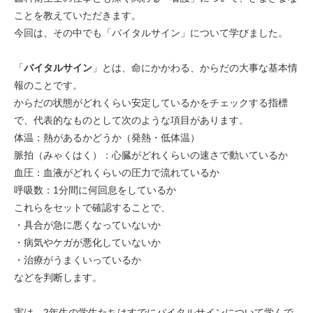
ことを教えていただきます。
今回は、その中でも「バイタルサイン」について学びました。
「
バイタルサイン
」とは、命にかかわる、からだの大事な基本情
報のことです。
からだの状態がどれくらい安定しているかをチェックする指標
で、代表的なものとして次のような項目があります。
体温：熱があるかどうか（発熱・低体温）
脈拍（みゃくはく）：心臓がどれくらいの速さで動いているか
血圧：血液がどれくらいの圧力で流れているか
呼吸数：1分間に何回息をしているか
これらをセットで確認することで、
・具合が急に悪くなっていないか
・病気やケガが悪化していないか
・治療がうまくいっているか
などを判断します。
実は、2年生の学生たちはすでにバイタルサインについて学んで