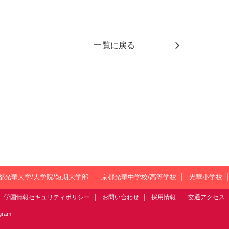
一覧に戻る
都光華大学/大学院/短期大学部
京都光華中学校/高等学校
光華小学校
学園情報セキュリティポリシー
お問い合わせ
採用情報
交通アクセス
agram