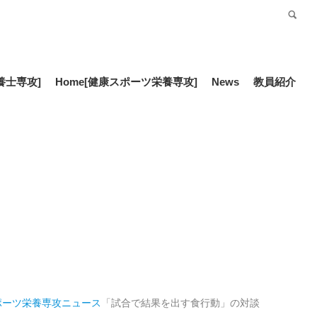
受験生の方
Language
養士専攻]
Home
[健康スポーツ栄養専攻]
News
教員紹介
ポーツ栄養専攻
ニュース
「試合で結果を出す食行動」の対談