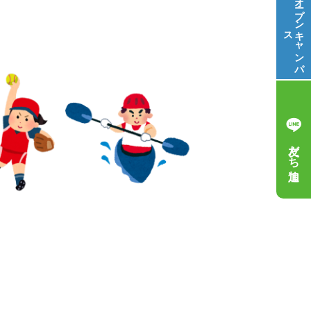
オープン
ス
キ
ャ
ン
パ
友だち追加