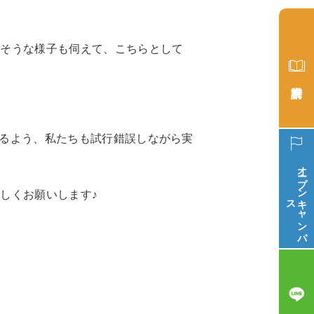
しそうな様子も伺えて、こちらとして
るよう、私たちも試行錯誤しながら実
オープン
しくお願いします♪
ス
キ
ャ
ン
パ