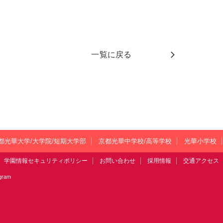
一覧に戻る
都光華大学/大学院/短期大学部
京都光華中学校/高等学校
光華小学校
学園情報セキュリティポリシー
お問い合わせ
採用情報
交通アクセス
agram