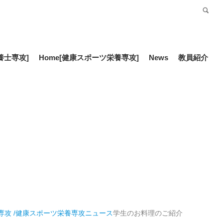
受験生の方
Language
養士専攻]
Home
[健康スポーツ栄養専攻]
News
教員紹介
専攻 /健康スポーツ栄養専攻
ニュース
学生のお料理のご紹介