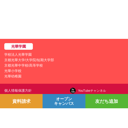
学校法人光華学園
京都光華大学/大学院/短期大学部
京都光華中学校/高等学校
光華小学校
光華幼稚園
個人情報保護方針
YouTubeチャンネル
プライバシーポリシー
Line＠
オープン
資料請求
友だち追加
キャンパス
学園情報セキュリティポリシー
Instagram
お問い合わせ
採用情報
交通アクセス