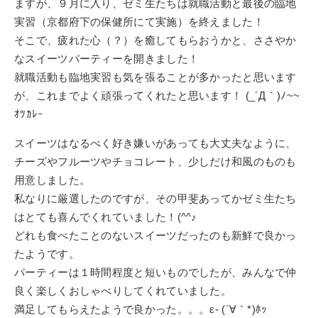
ますが、９月に入り、ゼミ生たちは就職活動と最後の臨地
実習（京都府下の保健所にて実施）を終えました！
そこで、疲れた心（？）を癒してもらおうかと、ささやか
なスイーツパーティーを開きました！
就職活動も臨地実習も気を張ることが多かったと思います
が、これまでよく頑張ってくれたと思います！ (_´Д｀)ﾉ~~
ｵﾂｶﾚｰ
スイーツはなるべく好き嫌いがあっても大丈夫なように、
チーズやフルーツやチョコレート、少しだけ和風のものも
用意しました。
私なりに厳選したのですが、その甲斐あってかゼミ生たち
はとても喜んでくれていました！(^^♪
どれも食べたことのないスイーツだったのも新鮮で良かっ
たようです。
パーティーは１時間程度と短いものでしたが、みんなで仲
良く楽しくおしゃべりしてくれていました。
満足してもらえたようで良かった。。。ε- (´∀｀*)ﾎｯ