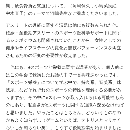
期，疲労骨折と貧血について」（河嶋伸久，小島菜実絵，
中木直子）のテーマで河嶋先生がご発表くださいました。
アスリートの月経に関する演題は他にも複数みられた他、
妊娠・産後期アスリートのスポーツ医科学サポートに関す
るシンポジウムも開催されていたことから、女性としての
健康やライフステージの変化と競技パフォーマンスを両立
させるための研究の必要性が窺えました。
他にも、
e
スポーツと栄養に関する講演があり、個人的に
はこの学会で聴講したお話の中で一番興味深かったです。
「スポーツ栄養」について学ぶ中で、持久系、審美系、球
技系…などそれぞれのスポーツの特性を理解する必要があ
りますが、その中に
e
スポーツが取り入れられる可能性も充
分にあり、私自身が
e
スポーツに関する知識を深めなければ
と思いました。やったことはもちろん、どういうものなの
かもよく知らず…（ゲームといえば、テトリスとマリオく
らいしか知らない笑）。もうすぐ後期授業が始まりました