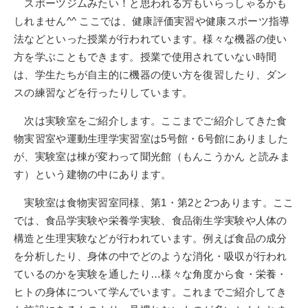
スポーツジムみたい！と思われる方もいらっしゃるかも
しれません
^^
ここでは、健康評価実習や健康スポーツ指導
法などといった授業が行われています。様々な機器の使い
方を学ぶこともできます。授業で使用されていない時間
は、学生たちが自主的に機器の使い方を復習したり、ダン
スの練習などを行ったりしています。
次は実験室をご紹介します。ここまでご紹介してきた食
物実習室や運動生理学実習室は
5
号館・
6
号館にありました
が、実験室は棟が変わって聞光館（もんこうかん と読みま
す）という建物の中にあります。
実験室は食物実習室同様、第
1
・第
2
と
2
つあります。ここ
では、食品学実験や栄養学実験、食品衛生学実験や人体の
構造と生理実験などが行われています。例えば食品の成分
を分析したり、身体の中でどのような消化・吸収が行われ
ているのかを実験を通したり…様々な角度から食・栄養・
ヒトの身体について学んでいます。これまでご紹介してき