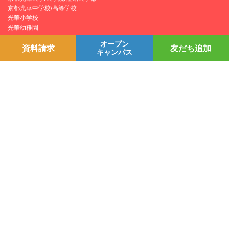
京都光華中学校/高等学校
光華小学校
光華幼稚園
オープン
資料請求
友だち追加
キャンパス
個人情報保護方針
YouTubeチャンネル
プライバシーポリシー
Line＠
学園情報セキュリティポリシー
Instagram
お問い合わせ
採用情報
交通アクセス
〒615-0882 京都市右京区西京極葛野町38
お問い合わせ
Copyright © Kyoto Koka University All Right Reserved.