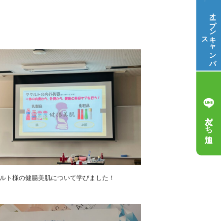
オープン
ス
キ
ャ
ン
パ
友だち追加
ルト様の健腸美肌について学びました！