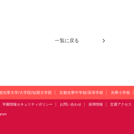
一覧に戻る
都光華大学/大学院/短期大学部
京都光華中学校/高等学校
光華小学校
学園情報セキュリティポリシー
お問い合わせ
採用情報
交通アクセス
agram