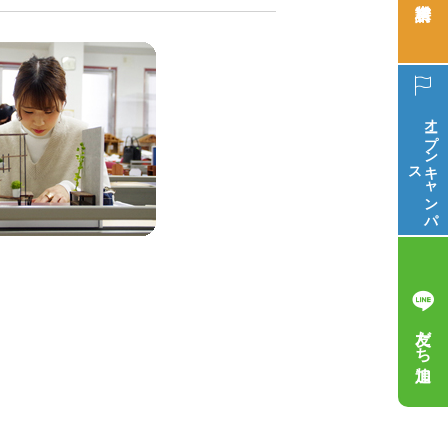
オープン
ス
キ
ャ
ン
パ
友だち追加