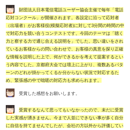
財団法人日本電信電話ユーザー協会主催で毎年「電話
応対コンクール」が開催されます。各設定に沿って応対者
（出場者）がお客様役(模擬応対者)に対して3分間の時間の中
で対応力を競い合うコンテストです。今回のテーマは「聴く
力と察する力で通じ合える説明を」でした。思い違いをされ
ているお客様からの問い合わせで、お客様の真意を探り正確
な情報を説明した上で、何ができるかを考えて提案するとい
う内容でした。京都府大会では壇上に上がり、複数あるパタ
ーンのどれが掛かってくるか分からない状況で対応するた
め、緊張感の中で咄嗟の対応力も求められます。
受賞した感想をお願いします。
受賞するなんて思ってもいなかったので、未だに受賞
した実感が湧きません。今まで人並にできない事が多く自分
に自信を持てませんでしたが、会社の方以外から評価してい