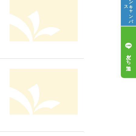
ス
キ
ャ
ン
パ
友だち追加