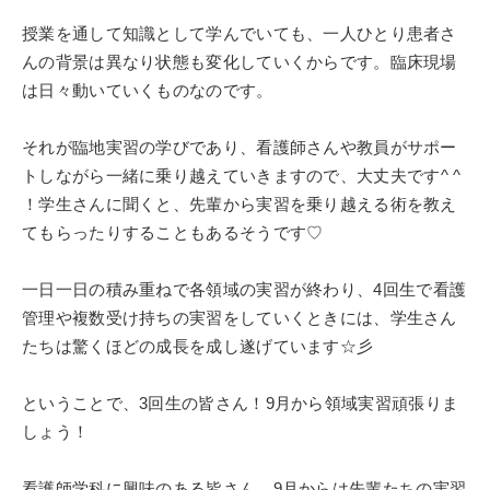
授業を通して知識として学んでいても、一人ひとり患者さ
んの背景は異なり状態も変化していくからです。臨床現場
は日々動いていくものなのです。
それが臨地実習の学びであり、看護師さんや教員がサポー
トしながら一緒に乗り越えていきますので、大丈夫です
^ ^
！学生さんに聞くと、先輩から実習を乗り越える術を教え
てもらったりすることもあるそうです♡
一日一日の積み重ねで各領域の実習が終わり、
4
回生で看護
管理や複数受け持ちの実習をしていくときには、学生さん
たちは驚くほどの成長を成し遂げています☆彡
ということで、
3
回生の皆さん！
9
月から領域実習頑張りま
しょう！
看護師学科に興味のある皆さん、
9
月からは先輩たちの実習