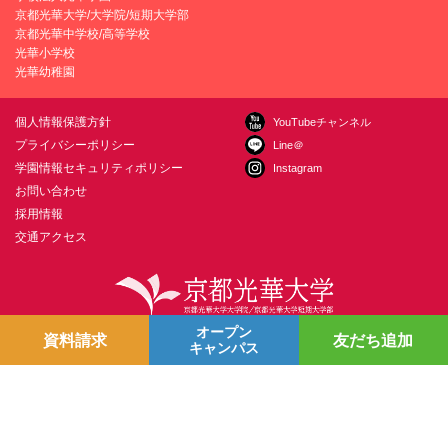
京都光華大学/大学院/短期大学部
京都光華中学校/高等学校
光華小学校
光華幼稚園
個人情報保護方針
YouTubeチャンネル
プライバシーポリシー
Line＠
学園情報セキュリティポリシー
Instagram
お問い合わせ
採用情報
交通アクセス
オープン
〒615-0882 京都市右京区西京極葛野町38
お問い合わせ
資料請求
友だち追加
キャンパス
Copyright © Kyoto Koka University All Right Reserved.